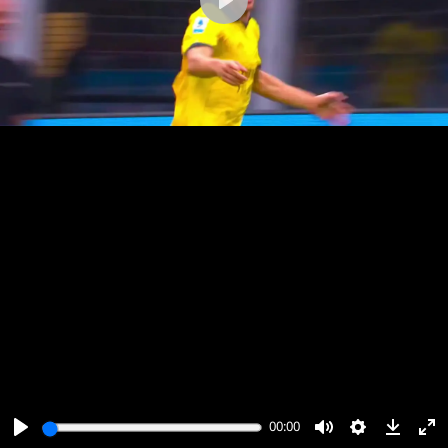
پخش
00:00
00:00