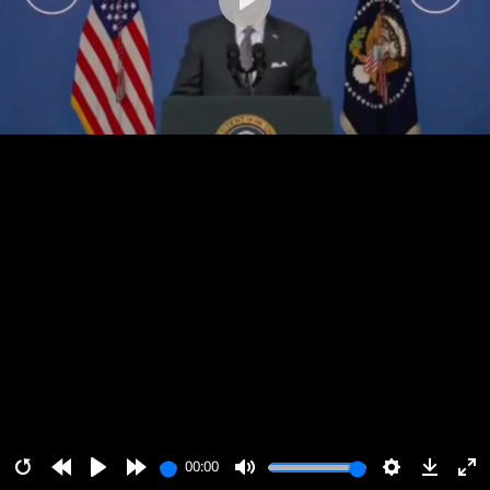
پخش
00:00
00:00